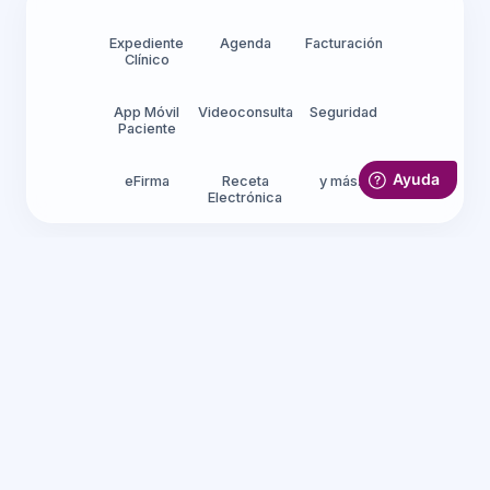
Expediente
Agenda
Facturación
Clínico
App Móvil
Videoconsulta
Seguridad
Paciente
eFirma
Receta
y más...
Electrónica
Información
Legal
Soporte técnico
Aviso de Privacidad
Administradoras
Seguridad
Médicos
NOM-024
Farmacias
NOM-004